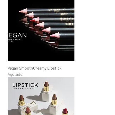
Vegan SmoothCreamy Lipstick
Agotado